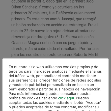
ocupaba la portería, dado que en la primera jugó
Oihan Sánchez. Y como ya ocurriera en los
primeros 20 minutos, fue Peñíscola quien marcó
primero. En este caso anotó Juanqui, que recogió
un balón rechazado en acción de estrategia. Era el
minuto 22 de nuevo los rojos debían afrontar una
desventaja de dos goles (3-1). En esa situación
Osasuna Magna continuó con su juego rápido y
directo, más si cabe dado el resultado. Por fortuna
para los nuestros, en este caso era Roberto Martil
en el minuto 27 el que recogía un rechazo en el
segundo palo y subía el 3-2 al marcador.
En nuestro sitio web utilizamos cookies propias y de
terceros para finalidades analíticas mediante el análisis
del tráfico web, personalizar el contenido mediante
Los minutos pasaban y el partido estaba abierto.
sus preferencias, ofrecer funciones de redes sociales
Ambos equipos ofrecían continuas disputas por el
y mostrarle publicidad personalizada en base a un
balón. Había ciertas imprecisiones y eso dejaba el
perfil elaborado a partir de sus hábitos de navegación.
Para más información puedes consultar nuestra
partido muy abierto. Cualquiera podía marcar pero
política de cookies haciendo
click aqui
. Puedes
fue Imanol Arregui quien en el minuto 34 se
aceptar todas las cookies mediante el botón “Aceptar”
decantó por el portero jugador. En la primera
o puedes aceptarlas de forma concreta, modificar su