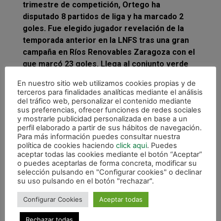
trimestre de competición, Ortego ha
disputado 8 partidos de liga y ha marcado 2
goles. Fue elegido jugador revelación de la
temporada anterior en la LNFS tras una gran
campaña en Ríos Renovables Zaragoza con el
que marcó 23 goles. Llega al conjunto verde
para cubrir la baja de Chino que abandona el
En nuestro sitio web utilizamos cookies propias y de
club por motivos personales.
terceros para finalidades analíticas mediante el análisis
del tráfico web, personalizar el contenido mediante
Ortego debutará este viernes en el partido de
sus preferencias, ofrecer funciones de redes sociales
liga que se disputa en el Pabellón Anaitasuna
y mostrarle publicidad personalizada en base a un
perfil elaborado a partir de sus hábitos de navegación.
(20.30 h) entre Osasuna Magna y Jaén Paraíso
Para más información puedes consultar nuestra
Interior.
política de cookies haciendo
click aqui
. Puedes
aceptar todas las cookies mediante el botón “Aceptar”
o puedes aceptarlas de forma concreta, modificar su
selección pulsando en "Configurar cookies" o declinar
su uso pulsando en el botón "rechazar".
Configurar Cookies
Aceptar todas
Rechazar todas