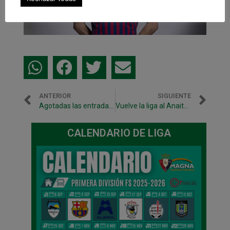
ANTERIOR
SIGUIENTE
Agotadas las entradas del Club para la Copa de España
Vuelve la liga al Anaitasuna con la visita de Jaén Paraíso Interior
CALENDARIO DE LIGA