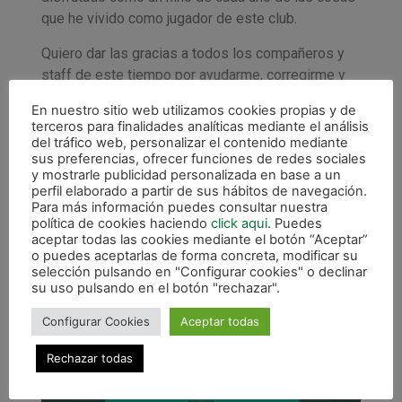
que he vivido como jugador de este club.
Quiero dar las gracias a todos los compañeros y
staff de este tiempo por ayudarme, corregirme y
hacerme crecer como jugador y persona, en
En nuestro sitio web utilizamos cookies propias y de
especial a Miguel y Roberto. También a los
terceros para finalidades analíticas mediante el análisis
compañeros con los que más he compartido, de
del tráfico web, personalizar el contenido mediante
sus preferencias, ofrecer funciones de redes sociales
donde me llevo grandes amistades.
y mostrarle publicidad personalizada en base a un
perfil elaborado a partir de sus hábitos de navegación.
Afición, desde el minuto uno que pisé Anaitasuna
Para más información puedes consultar nuestra
me hicisteis sentir vuestro cariño y desde el
política de cookies haciendo
click aqui
. Puedes
principio es y será recíproco. ¡Gracias de corazón!
aceptar todas las cookies mediante el botón “Aceptar”
o puedes aceptarlas de forma concreta, modificar su
selección pulsando en "Configurar cookies" o declinar
Siempre seré un verde más y será una etapa que
su uso pulsando en el botón "rechazar".
no olvidaré jamás.
Configurar Cookies
Aceptar todas
Aúpa Xota, Aúpa verdes
Rechazar todas
Eskerrik asko