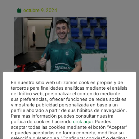
octubre 9, 2024
En nuestro sitio web utilizamos cookies propias y de
terceros para finalidades analíticas mediante el análisis
del tráfico web, personalizar el contenido mediante
sus preferencias, ofrecer funciones de redes sociales
y mostrarle publicidad personalizada en base a un
perfil elaborado a partir de sus hábitos de navegación.
Para más información puedes consultar nuestra
ANTERIOR
política de cookies haciendo
click aqui
. Puedes
Andrés: «Llegamos bien al inicio de liga»
aceptar todas las cookies mediante el botón “Aceptar”
o puedes aceptarlas de forma concreta, modificar su
selección pulsando en "Configurar cookies" o declinar