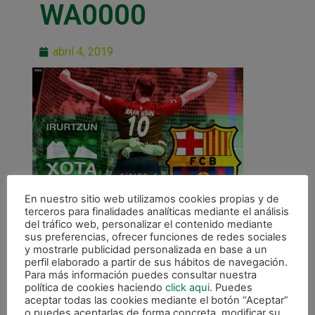
WA0000
abril 4, 2019
En nuestro sitio web utilizamos cookies propias y de
terceros para finalidades analíticas mediante el análisis
del tráfico web, personalizar el contenido mediante
sus preferencias, ofrecer funciones de redes sociales
y mostrarle publicidad personalizada en base a un
perfil elaborado a partir de sus hábitos de navegación.
Para más información puedes consultar nuestra
política de cookies haciendo
click aqui
. Puedes
ANTERIOR
aceptar todas las cookies mediante el botón “Aceptar”
Apasionante enfrentamiento ante el FC Barcelona Lassa
o puedes aceptarlas de forma concreta, modificar su