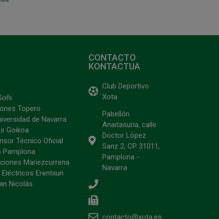
CONTACTO
KONTACTUA
Club Deportivo
Xota
Goñi
ciones Topero
Pabellón
niversidad de Navarra
Anaitasuna, calle
s Goikoa
Doctor López
sor Técnico Oficial
Sanz 2, CP 31011,
o Pamplona
Pamplona -
ciones Mariezcurrena
Navarra
 Eléctricos Erentxun
an Nicolás
contacto@xota.es