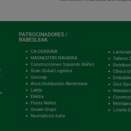
PATROCINADORES /
BABESLEAK
CA OSASUNA
Lacturale
MAGNESITAS NAVARRA
Talleres 
Construcciones Izquierdo Ibáñez
Distribu
a
Scan Global Logistics
Clínica U
o
Gescrap
Embutido
Ariza Distribución Alimentaria
Gios Spon
Lakita
Matader
ón
Elektra
Construc
Flores Núñez
Montajes
Unsain Grupo
Lotería S
Neumáticos Iruña