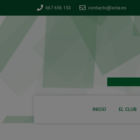
667 656 153
contacto@xota.es
INICIO
EL CLUB