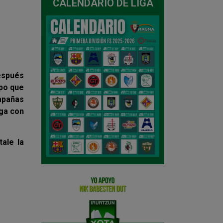
CALENDARIO DE LIGA
después
ipo que
mpañas
iga con
ale la