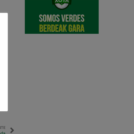
NTE
ada