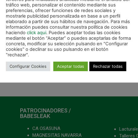
tráfico web, personalizar el contenido mediante sus
preferencias, ofrecer funciones de redes sociales y
mostrarle publicidad personalizada en base a un perfil
elaborado a partir de sus hábitos de navegación. Para más
información puedes consultar nuestra política de cookies
haciendo
click aqui
. Puedes aceptar todas las cookies
mediante el botón “Aceptar” o puedes aceptarlas de forma
concreta, modificar su selección pulsando en "Configurar
cookies" o declinar su uso pulsando en el botón
"rechazar".
Configurar Cookies
Aceptar todas
Rechazar todas
SIGUIE
Regresa la liga al Anaitasuna con un partido de muchos alicientes
PATROCINADORES /
BABESLEAK
CA OSASUNA
Lacturale
MAGNESITAS NAVARRA
Talleres 