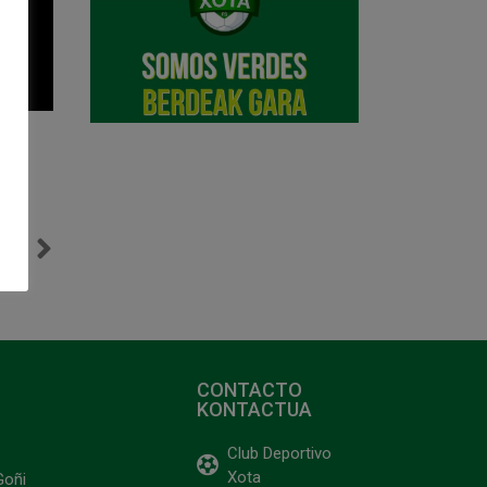
NTE
Vuelta a la competición con derrota (2-5) ante P.Romero Cartagena
CONTACTO
KONTACTUA
Club Deportivo
Xota
Goñi