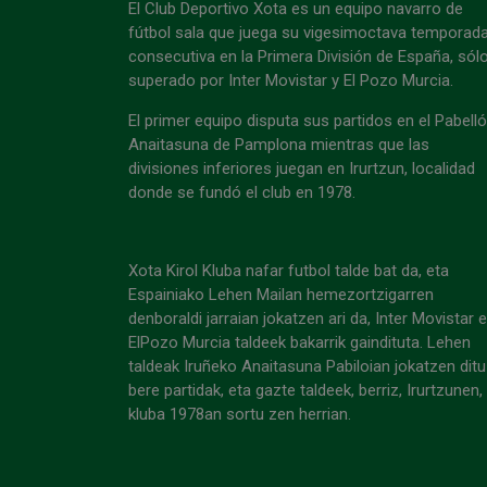
El Club Deportivo Xota es un equipo navarro de
fútbol sala que juega su vigesimoctava temporad
consecutiva en la Primera División de España, sól
superado por Inter Movistar y El Pozo Murcia.
El primer equipo disputa sus partidos en el Pabell
Anaitasuna de Pamplona mientras que las
divisiones inferiores juegan en Irurtzun, localidad
donde se fundó el club en 1978.
Xota Kirol Kluba nafar futbol talde bat da, eta
Espainiako Lehen Mailan hemezortzigarren
denboraldi jarraian jokatzen ari da, Inter Movistar 
ElPozo Murcia taldeek bakarrik gaindituta. Lehen
taldeak Iruñeko Anaitasuna Pabiloian jokatzen ditu
bere partidak, eta gazte taldeek, berriz, Irurtzunen,
kluba 1978an sortu zen herrian.