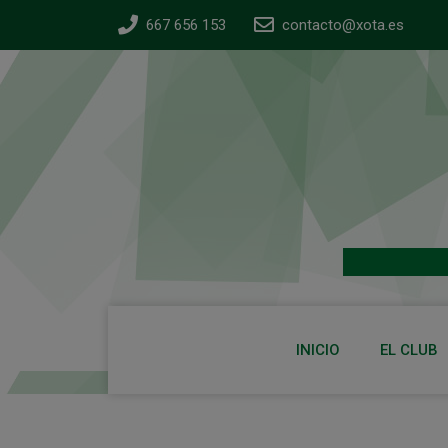
667 656 153
contacto@xota.es
INICIO
EL CLUB