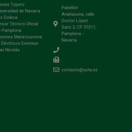
ciones Topero
Pabellón
niversidad de Navarra
Anaitasuna, calle
s Goikoa
Doctor López
sor Técnico Oficial
Sanz 2, CP 31011,
o Pamplona
Pamplona -
ciones Mariezcurrena
Navarra
 Eléctricos Erentxun
an Nicolás
contacto@xota.es