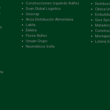
Construcciones Izquierdo Ibáñez
Distribu
a
Scan Global Logistics
Clínica U
o
Gescrap
Embutido
Ariza Distribución Alimentaria
Gios Spon
Lakita
Matader
ón
Elektra
Construc
Flores Núñez
Montajes
Unsain Grupo
Lotería S
Neumáticos Iruña
eta