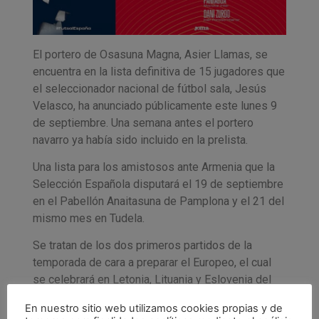
El portero de Osasuna Magna, Asier Llamas, se
encuentra en la lista definitiva de 15 jugadores que
el seleccionador nacional de fútbol sala, Jesús
Velasco, ha anunciado públicamente este lunes 9
de septiembre. Una semana antes el portero
navarro ya había sido incluido en la prelista.
Una lista para los amistosos ante Armenia que la
Selección Española disputará el 19 de septiembre
en el Pabellón Anaitasuna de Pamplona y el 21 del
mismo mes en Tudela.
Se tratan de los dos primeros partidos de la
temporada de cara a preparar el Europeo, el cual
se celebrará en Letonia, Lituania y Eslovenia del
20 de enero al 7 de febrero.
En nuestro sitio web utilizamos cookies propias y de