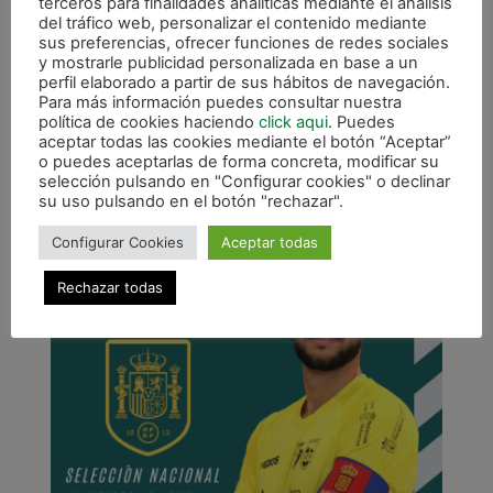
terceros para finalidades analíticas mediante el análisis
Según ha informado la Real Federación Española
del tráfico web, personalizar el contenido mediante
de Fútbol, la concentración dará inicio el 14 de
sus preferencias, ofrecer funciones de redes sociales
septiembre en Las Rozas, para posteriormente
y mostrarle publicidad personalizada en base a un
perfil elaborado a partir de sus hábitos de navegación.
afrontar sendos partidos en Anaitasuna (viernes
Para más información puedes consultar nuestra
19, 21:45 horas) y Ciudad de Tudela
(domingo 21,
política de cookies haciendo
click aqui
. Puedes
17:00 horas).
aceptar todas las cookies mediante el botón “Aceptar”
o puedes aceptarlas de forma concreta, modificar su
selección pulsando en "Configurar cookies" o declinar
su uso pulsando en el botón "rechazar".
Configurar Cookies
Aceptar todas
Rechazar todas