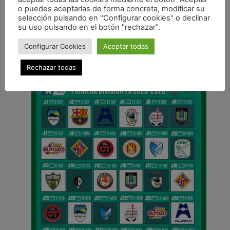
ANTERIOR
o puedes aceptarlas de forma concreta, modificar su
Asier Llamas: «Volver a estar en la Selección otra vez es un orgullo»
selección pulsando en "Configurar cookies" o declinar
su uso pulsando en el botón "rechazar".
CALENDARIO DE LIGA
Configurar Cookies
Aceptar todas
Rechazar todas