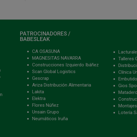
PATROCINADORES /
BABESLEAK
CA OSASUNA
Lacturale
MAGNESITAS NAVARRA
Talleres 
Construcciones Izquierdo Ibáñez
Distribu
a
Scan Global Logistics
Clínica U
o
Gescrap
Embutido
Ariza Distribución Alimentaria
Gios Spon
Lakita
Matader
ón
Elektra
Construc
Flores Núñez
Montajes
Unsain Grupo
Lotería S
Neumáticos Iruña