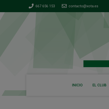
667 656 153
contacto@xota.es
INICIO
EL CLUB