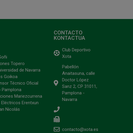
CONTACTO
KONTACTUA
Club Deportivo
Xota
Goñi
ciones Topero
Pabellón
niversidad de Navarra
Anaitasuna, calle
s Goikoa
Doctor López
sor Técnico Oficial
Sanz 2, CP 31011,
o Pamplona
Pamplona -
ciones Mariezcurrena
Navarra
 Eléctricos Erentxun
an Nicolás
contacto@xota.es