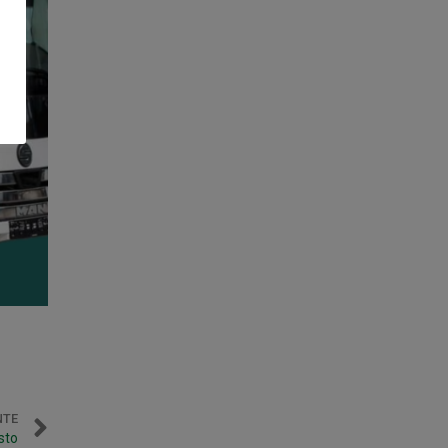
NTE
sto