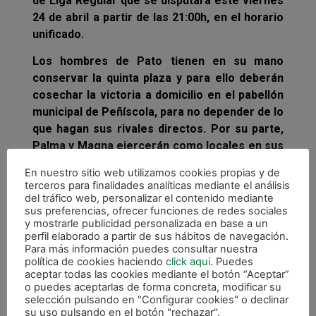
de Liga Regular que se disputará este viernes
24 de abril a partir de las 21:00h, en el horario
unificado.
Los hombres de Pato tienen en su mano
conservar la quinta plaza y para ello deberán
cosechar la victoria a domicilio en el pabellón
municipal de Peñíscola, para no depender de lo
que hagan sus rivales directos. Por su parte,
Palma y Magna ejercerán como locales en sus
duelos contra Santiago Futsal y Jaén Paraíso
En nuestro sitio web utilizamos cookies propias y de
Interior, respectivamente.
terceros para finalidades analíticas mediante el análisis
del tráfico web, personalizar el contenido mediante
Si los tudelanos pierden y Palma y Magna
sus preferencias, ofrecer funciones de redes sociales
vencen, caerían hasta séptima plaza, siendo
y mostrarle publicidad personalizada en base a un
perfil elaborado a partir de sus hábitos de navegación.
los baleares quintos y los pamplonicas sextos.
Para más información puedes consultar nuestra
En caso de que empatasen contra los
política de cookies haciendo
click aqui
. Puedes
castellonenses y de que Magna venciera,
aceptar todas las cookies mediante el botón “Aceptar”
o puedes aceptarlas de forma concreta, modificar su
ambos equipos sumarían 52 puntos y serían
selección pulsando en "Configurar cookies" o declinar
los de Pamplona quienes se situarían por
su uso pulsando en el botón "rechazar".