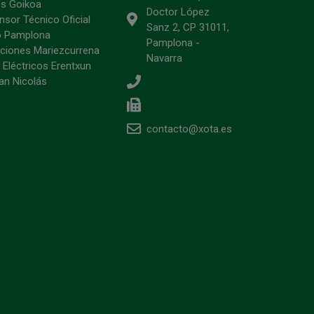
s Goikoa
Doctor López
sor Técnico Oficial
Sanz 2, CP 31011,
o Pamplona
Pamplona -
ciones Mariezcurrena
Navarra
 Eléctricos Erentxun
an Nicolás
contacto@xota.es