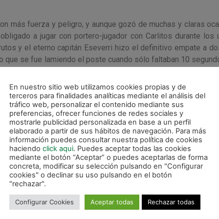
on más fuerza y peligro, y aunque gozó de muchas y claras oc
obligado a jugar con portero-jugador con Carlitos durante los 
utos y el eterno capitán Eseverri hizo el definitivo empate a do
do que se fue lamiendo el poste cuando sólo faltaban 10 segund
En nuestro sitio web utilizamos cookies propias y de
terceros para finalidades analíticas mediante el análisis del
tráfico web, personalizar el contenido mediante sus
preferencias, ofrecer funciones de redes sociales y
mostrarle publicidad personalizada en base a un perfil
elaborado a partir de sus hábitos de navegación. Para más
información puedes consultar nuestra política de cookies
haciendo
click aqui
. Puedes aceptar todas las cookies
mediante el botón “Aceptar” o puedes aceptarlas de forma
concreta, modificar su selección pulsando en "Configurar
cookies" o declinar su uso pulsando en el botón
"rechazar".
Configurar Cookies
Aceptar todas
Rechazar todas