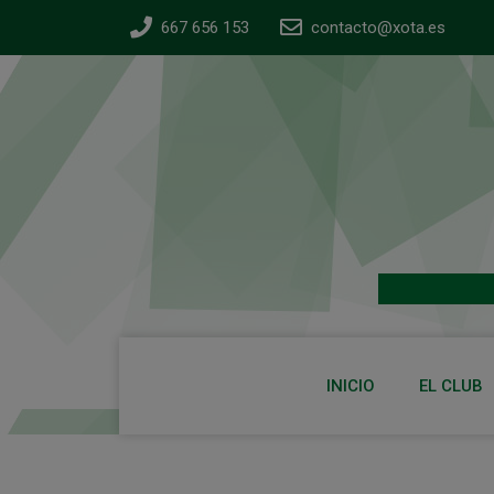
667 656 153
contacto@xota.es
INICIO
EL CLUB