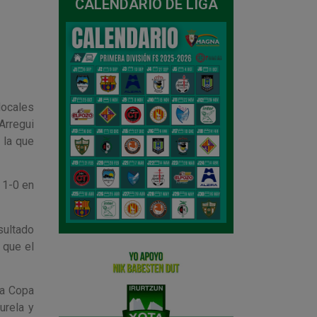
CALENDARIO DE LIGA
ocales
Arregui
 la que
 1-0 en
sultado
 que el
la Copa
urela y