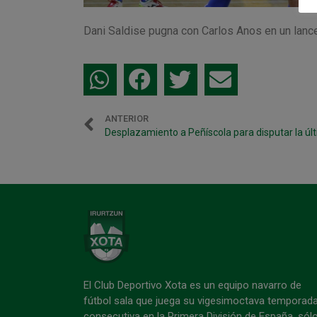
Dani Saldise pugna con Carlos Anos en un lance
ANTERIOR
El Club Deportivo Xota es un equipo navarro de
fútbol sala que juega su vigesimoctava temporad
consecutiva en la Primera División de España, sól