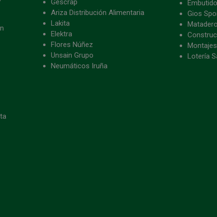
Gescrap
Embutido
Ariza Distribución Alimentaria
Gios Spon
Lakita
Matader
ón
Elektra
Construc
Flores Núñez
Montajes
Unsain Grupo
Lotería S
Neumáticos Iruña
eta