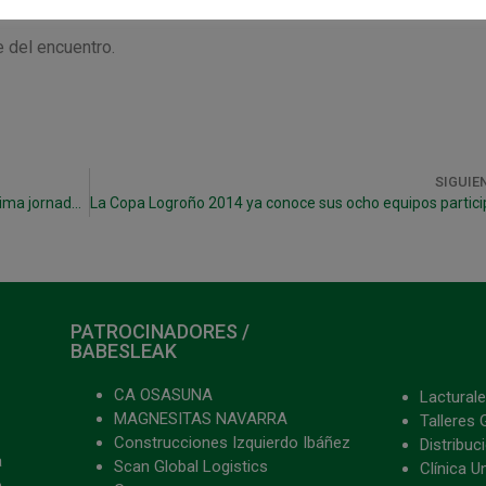
 del encuentro.
SIGUIE
Desplazamiento a Peñíscola para disputar la última jornada de la 1ª vuelta
PATROCINADORES /
BABESLEAK
CA OSASUNA
Lacturale
MAGNESITAS NAVARRA
Talleres 
Construcciones Izquierdo Ibáñez
Distribu
a
Scan Global Logistics
Clínica U
o