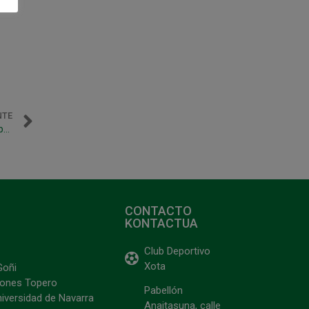
NTE
La Copa Logroño 2014 ya conoce sus ocho equipos participantes
CONTACTO
KONTACTUA
Club Deportivo
Xota
Goñi
ciones Topero
Pabellón
niversidad de Navarra
Anaitasuna, calle