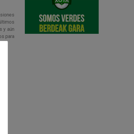
asiones
últimos
s y aún
os para