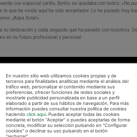
uerde con especial cariño, Bynho se quedaba con todos: «No p
 lo que he vivido aquí ha sido encantador. Lo he pasado muy bi
simo. ¡Aúpa Xota!».
oda su dedicación y cada segundo que ha pasado con nosotros. De
s en su futuro profesional y personal.
En nuestro sitio web utilizamos cookies propias y de
terceros para finalidades analíticas mediante el análisis del
tráfico web, personalizar el contenido mediante sus
preferencias, ofrecer funciones de redes sociales y
mostrarle publicidad personalizada en base a un perfil
elaborado a partir de sus hábitos de navegación. Para más
información puedes consultar nuestra política de cookies
haciendo
click aqui
. Puedes aceptar todas las cookies
mediante el botón “Aceptar” o puedes aceptarlas de forma
concreta, modificar su selección pulsando en "Configurar
cookies" o declinar su uso pulsando en el botón
"rechazar".