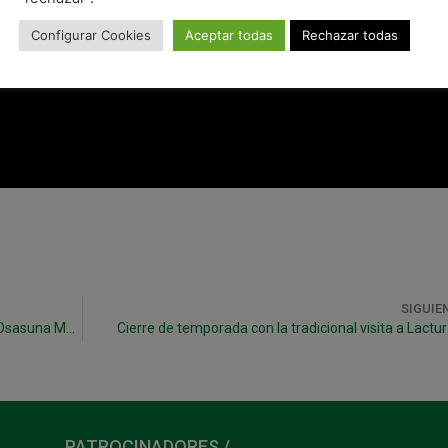
Configurar Cookies
Aceptar todas
Rechazar todas
SIGUIE
Linhares amplía su contrato dos años más con Osasuna Magna
Cierre de temporada con la tradicional visita a Lactur
PATROCINADORES /