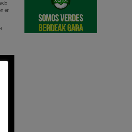
uedo
en en
l