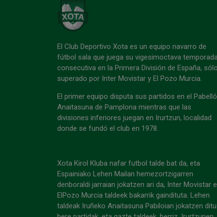
El Club Deportivo Xota es un equipo navarro de
fútbol sala que juega su vigesimoctava temporad
consecutiva en la Primera División de España, sól
superado por Inter Movistar y El Pozo Murcia.
El primer equipo disputa sus partidos en el Pabell
Anaitasuna de Pamplona mientras que las
divisiones inferiores juegan en Irurtzun, localidad
donde se fundó el club en 1978.
Xota Kirol Kluba nafar futbol talde bat da, eta
Espainiako Lehen Mailan hemezortzigarren
denboraldi jarraian jokatzen ari da, Inter Movistar 
ElPozo Murcia taldeek bakarrik gaindituta. Lehen
taldeak Iruñeko Anaitasuna Pabiloian jokatzen ditu
bere partidak, eta gazte taldeek, berriz, Irurtzunen,