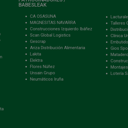
BABESLEAK
CA OSASUNA
Lacturale
MAGNESITAS NAVARRA
Talleres 
Construcciones Izquierdo Ibáñez
Distribu
a
Scan Global Logistics
Clínica U
o
Gescrap
Embutido
Ariza Distribución Alimentaria
Gios Spon
Lakita
Matader
ón
Elektra
Construc
Flores Núñez
Montajes
Unsain Grupo
Lotería S
Neumáticos Iruña
eta