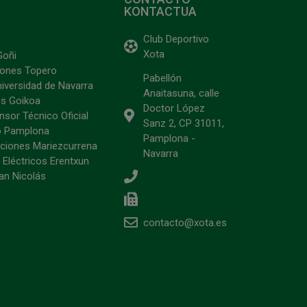
KONTACTUA
Club Deportivo
Xota
Goñi
ciones Topero
Pabellón
niversidad de Navarra
Anaitasuna, calle
s Goikoa
Doctor López
sor Técnico Oficial
Sanz 2, CP 31011,
o Pamplona
Pamplona -
ciones Mariezcurrena
Navarra
 Eléctricos Erentxun
an Nicolás
contacto@xota.es