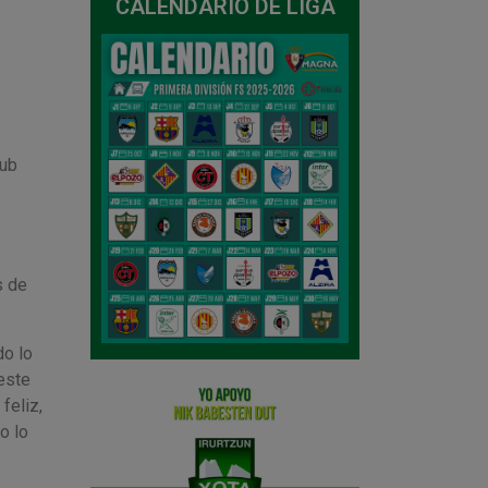
CALENDARIO DE LIGA
lub
s de
o lo
este
feliz,
o lo