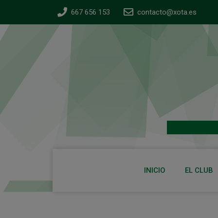
667 656 153
contacto@xota.es
INICIO
EL CLUB