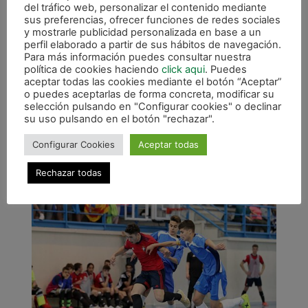
del tráfico web, personalizar el contenido mediante
finalizar uno de los encuentros.
sus preferencias, ofrecer funciones de redes sociales
y mostrarle publicidad personalizada en base a un
Los resultados del club en este torneo han
perfil elaborado a partir de sus hábitos de navegación.
sido los siguientes:
Para más información puedes consultar nuestra
política de cookies haciendo
click aqui
. Puedes
OSASUNA MAGNA – 4 CIOS VIGO – 0
aceptar todas las cookies mediante el botón “Aceptar”
o puedes aceptarlas de forma concreta, modificar su
OSASUNA MAGNA – 6 ZIERBENA FS – 0
selección pulsando en "Configurar cookies" o declinar
su uso pulsando en el botón "rechazar".
OSASUNA MAGNA – 5 AD PIRINEOS – 3
Configurar Cookies
Aceptar todas
OSASUNA MAGNA – 10 MIOÑO FS – 2
Rechazar todas