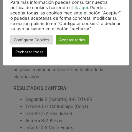
Para más información puedes consultar nuestra
dos acciones echaron por los suelos todo lo
política de cookies haciendo
click aqui
. Puedes
conseguido anteriormente.
aceptar todas las cookies mediante el botón “Aceptar”
o puedes aceptarlas de forma concreta, modificar su
Pero el partido no estaba acabado, ya que a medio
selección pulsando en "Configurar cookies" o declinar
su uso pulsando en el botón "rechazar".
minuto para el final Ibararte dispuso de un doble
penalti. Unai cogió el balón y se dispuso a golpear
Configurar Cookies
Aceptar todas
a puerta, pero el envío se marchó desviado sin
poder anotar.
Rechazar todas
Empate final en un partido trepidante y que pese a
no ganar, mantiene a Ibararte en lo alto de la
clasificación.
RESULTADOS CANTERA:
Segunda B (Ibararte) 4-6 Tafa FS
Tercera 6-2 Cintruénigo (Copa)
Cadete 3-2 San Juan B
Aurrera 8-2 Alevín
Infantil 0-3 Valle Egüés