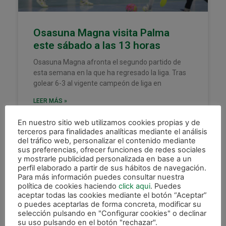
Osasuna Magna visita Palma
este sábado a las 13 horas
Osasuna Magna afronta el segundo partido de
esta semana en la que ha regresado la liga. Tras
golear 6-3 al vigente campeón de liga en
LEER MÁS »
En nuestro sitio web utilizamos cookies propias y de
13 febrero, 2026
terceros para finalidades analíticas mediante el análisis
del tráfico web, personalizar el contenido mediante
sus preferencias, ofrecer funciones de redes sociales
y mostrarle publicidad personalizada en base a un
perfil elaborado a partir de sus hábitos de navegación.
DESTACADAS
Para más información puedes consultar nuestra
política de cookies haciendo
click aqui
. Puedes
aceptar todas las cookies mediante el botón “Aceptar”
o puedes aceptarlas de forma concreta, modificar su
selección pulsando en "Configurar cookies" o declinar
su uso pulsando en el botón "rechazar".