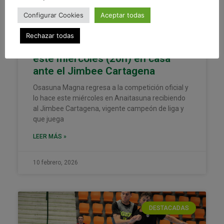
Configurar Cookies
Aceptar todas
Rechazar todas
Osasuna Magna vuelve a la liga
este miércoles (20h) en casa
ante el Jimbee Cartagena
Osasuna Magna regresa a la competición oficial y
lo hace este miércoles en Anaitasuna recibiendo
al Jimbee Cartagena, vigente campeón de liga y
que juega
LEER MÁS »
10 febrero, 2026
DESTACADAS