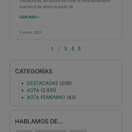
Valdepeñas, en donde se mide al Viña Albali este
martes 6 de enero a partir de
LEER MÁS »
5 enero, 2026
1
2
3
4
5
CATEGORÍAS
DESTACADAS
(208)
XOTA
(2.931)
XOTA FEMENINO
(82)
HABLAMOS DE…