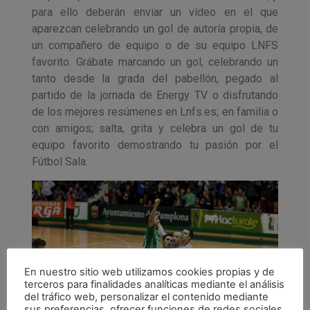
para ello deberán enviar un vídeo en el que
aparezcan celebrando un gol de autoría propia, de
un compañero de equipo o de su equipo LNFS
favorito. Grábate marcando un gol, celebrando un
tanto desde la grada del pabellón, pegado al
partido de la jornada de Energy TV o disfrutando
de los mejores resúmenes en Lnfs.es; en familia o
con amigos; salta, grita y celebra un gol de tu
equipo favorito demostrando tu pasión por el
Fútbol Sala.
En nuestro sitio web utilizamos cookies propias y de
terceros para finalidades analíticas mediante el análisis
del tráfico web, personalizar el contenido mediante
sus preferencias, ofrecer funciones de redes sociales