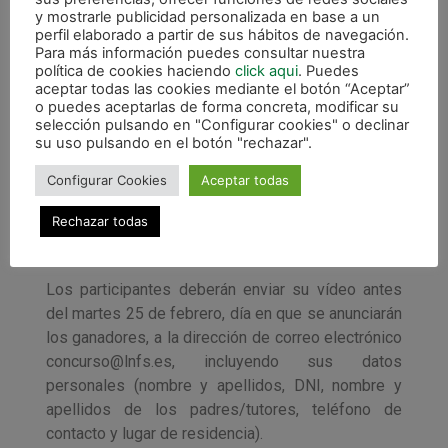
y mostrarle publicidad personalizada en base a un
perfil elaborado a partir de sus hábitos de navegación.
Para más información puedes consultar nuestra
política de cookies haciendo
click aqui
. Puedes
De todos los participantes serán finalmente ocho
aceptar todas las cookies mediante el botón “Aceptar”
los ganadores que disfruten de un día inolvidable
o puedes aceptarlas de forma concreta, modificar su
selección pulsando en "Configurar cookies" o declinar
junto a las estrellas de su equipo que dispute la
su uso pulsando en el botón "rechazar".
Copa de España. Todos ellos recibirán una
equipación oficial del Club, compartirán junto a su
Configurar Cookies
Aceptar todas
equipo favorito el día entero de Cuartos de Final y
Rechazar todas
podrán disfrutar del encuentro como si de un
jugador más se tratara.
Los participantes deberán enviar su vídeo antes
del martes 25 de febrero, día en que se anunciarán
los ganadores, a la dirección de correo electrónico
concurso@lnfs.es, incluyendo sus datos
personales (nombre y apellidos, DNI, nombre y
apellidos de los padres/tutores, teléfono de
contacto y lugar de residencia).