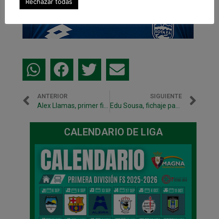
Rechazar todas
ANTERIOR
SIGUIENTE
Alex Llamas, primer fichaje para la temporada 2017-2018
Edu Sousa, fichaje para la portería
CALENDARIO DE LIGA