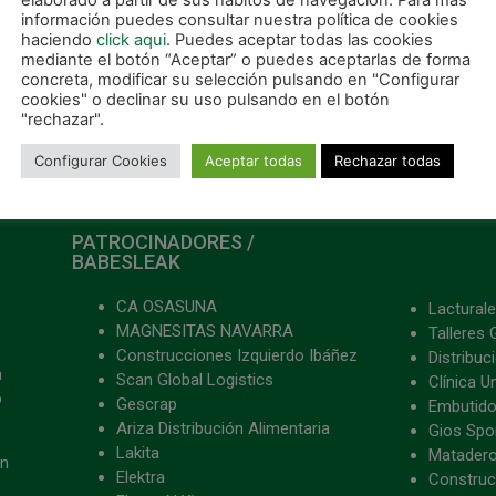
elaborado a partir de sus hábitos de navegación. Para más
información puedes consultar nuestra política de cookies
haciendo
click aqui
. Puedes aceptar todas las cookies
mediante el botón “Aceptar” o puedes aceptarlas de forma
concreta, modificar su selección pulsando en "Configurar
cookies" o declinar su uso pulsando en el botón
"rechazar".
Configurar Cookies
Aceptar todas
Rechazar todas
PATROCINADORES /
BABESLEAK
CA OSASUNA
Lacturale
MAGNESITAS NAVARRA
Talleres 
Construcciones Izquierdo Ibáñez
Distribu
a
Scan Global Logistics
Clínica U
o
Gescrap
Embutido
Ariza Distribución Alimentaria
Gios Spon
Lakita
Matader
ón
Elektra
Construc