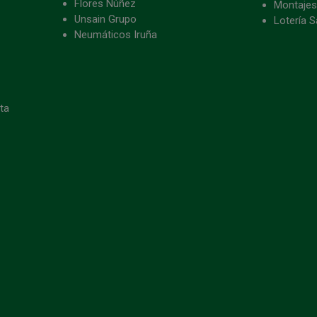
Flores Núñez
Montajes
Unsain Grupo
Lotería S
Neumáticos Iruña
eta