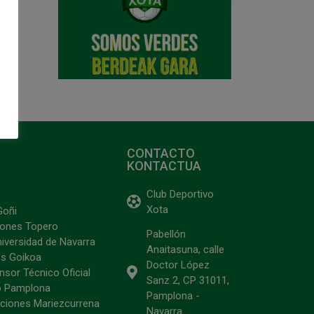
CONTACTO
KONTACTUA
Club Deportivo
Xota
Goñi
ciones Topero
Pabellón
niversidad de Navarra
Anaitasuna, calle
s Goikoa
Doctor López
sor Técnico Oficial
Sanz 2, CP 31011,
o Pamplona
Pamplona -
ciones Mariezcurrena
Navarra