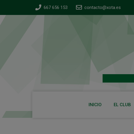
667 656 153
contacto@xota.es
INICIO
EL CLUB