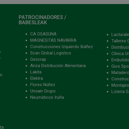
PATROCINADORES /
BABESLEAK
CA OSASUNA
Lacturale
MAGNESITAS NAVARRA
Talleres 
Construcciones Izquierdo Ibáñez
Distribu
a
Scan Global Logistics
Clínica U
o
Gescrap
Embutido
Ariza Distribución Alimentaria
Gios Spon
Lakita
Matader
ón
Elektra
Construc
Flores Núñez
Montajes
Unsain Grupo
Lotería S
Neumáticos Iruña
eta