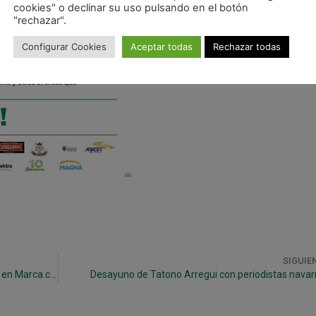
cookies" o declinar su uso pulsando en el botón
"rechazar".
Configurar Cookies
Aceptar todas
Rechazar todas
SIGUIE
Entrevista videográfica al míster Imanol Arregui en Marca.com
Desayuno de Tatono Arregui con periodistas navar