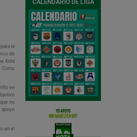
CALENDARIO DE LIGA
para la
anco de
na Xota
. Como
iño en
bjetivo
 que no
y apoyo
o en el