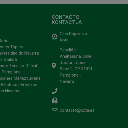
CONTACTO
KONTACTUA
Club Deportivo
Xota
Goñi
ciones Topero
Pabellón
niversidad de Navarra
Anaitasuna, calle
s Goikoa
Doctor López
sor Técnico Oficial
Sanz 2, CP 31011,
o Pamplona
Pamplona -
ciones Mariezcurrena
Navarra
 Eléctricos Erentxun
an Nicolás
contacto@xota.es