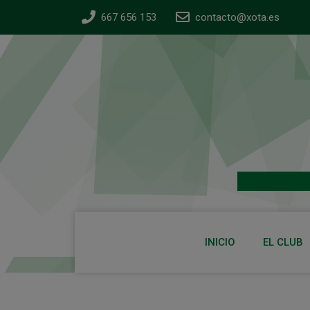
667 656 153
contacto@xota.es
INICIO
EL CLUB