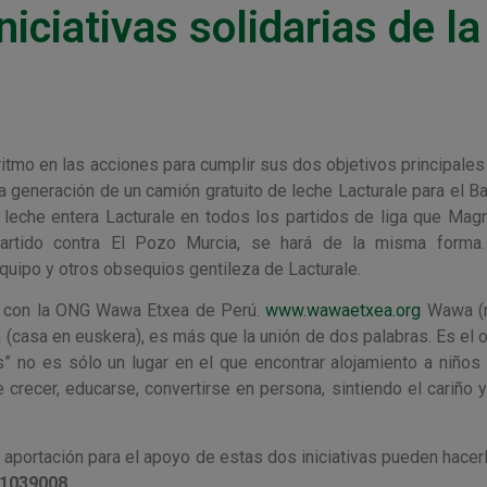
niciativas solidarias de la
itmo en las acciones para cumplir sus dos objetivos principales 
a generación de un camión gratuito de leche Lacturale para el B
 leche entera Lacturale en todos los partidos de liga que Mag
artido contra El Pozo Murcia, se hará de la misma forma
equipo y otros obsequios gentileza de Lacturale.
a con la ONG Wawa Etxea de Perú.
www.wawaetxea.org
Wawa (n
 (casa en euskera), es más que la unión de dos palabras. Es el o
os” no es sólo un lugar en el que encontrar alojamiento a niños
 crecer, educarse, convertirse en persona, sintiendo el cariño 
aportación para el apoyo de estas dos iniciativas pueden hacerl
01039008.