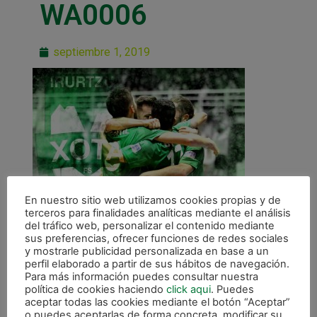
WA0006
septiembre 1, 2019
En nuestro sitio web utilizamos cookies propias y de
terceros para finalidades analíticas mediante el análisis
del tráfico web, personalizar el contenido mediante
sus preferencias, ofrecer funciones de redes sociales
y mostrarle publicidad personalizada en base a un
perfil elaborado a partir de sus hábitos de navegación.
Para más información puedes consultar nuestra
política de cookies haciendo
click aqui
. Puedes
ANTERIOR
aceptar todas las cookies mediante el botón “Aceptar”
Comienza el nuevo plazo para hacerse abonado de Osasuna Magna
o puedes aceptarlas de forma concreta, modificar su