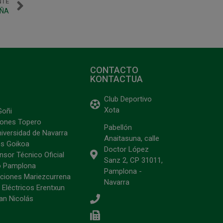
NTE
AÑA
CONTACTO
KONTACTUA
Club Deportivo
Xota
Goñi
ciones Topero
Pabellón
niversidad de Navarra
Anaitasuna, calle
s Goikoa
Doctor López
sor Técnico Oficial
Sanz 2, CP 31011,
o Pamplona
Pamplona -
ciones Mariezcurrena
Navarra
 Eléctricos Erentxun
an Nicolás