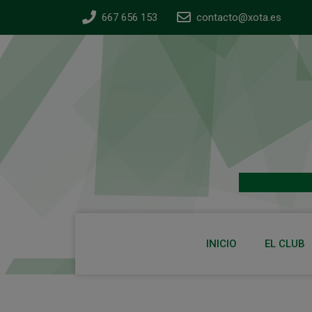
667 656 153
contacto@xota.es
INICIO
EL CLUB