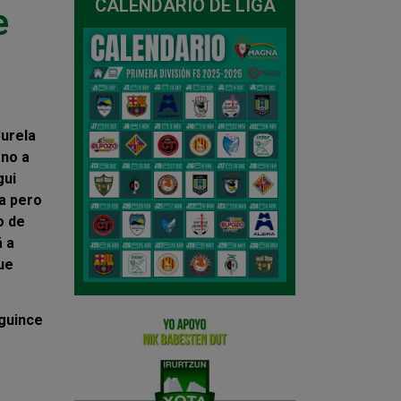
CALENDARIO DE LIGA
e
Burela
rno a
gui
a pero
o de
á a
ue
sguince