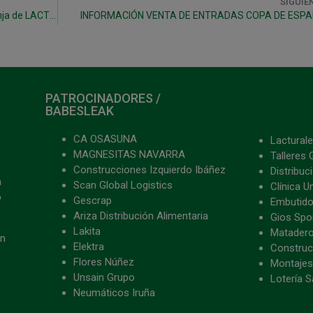
SIGUIE
Visita de Osasuna Magna y aficionados a la granja de LACTURALE
INFORMACIÓN VENTA DE ENTRADAS COPA DE ESP
PATROCINADORES /
BABESLEAK
CA OSASUNA
Lacturale
MAGNESITAS NAVARRA
Talleres 
Construcciones Izquierdo Ibáñez
Distribu
a
Scan Global Logistics
Clínica U
o
Gescrap
Embutido
Ariza Distribución Alimentaria
Gios Spon
Lakita
Matader
ón
Elektra
Construc
Flores Núñez
Montajes
Unsain Grupo
Lotería S
Neumáticos Iruña