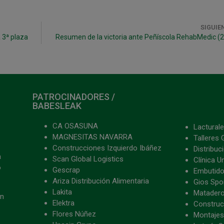
SIGUIE
a 3ª plaza
Resumen de la victoria ante Peñíscola RehabMedic (2
PATROCINADORES /
BABESLEAK
CA OSASUNA
Lacturale
MAGNESITAS NAVARRA
Talleres 
Construcciones Izquierdo Ibáñez
Distribu
a
Scan Global Logistics
Clínica U
o
Gescrap
Embutido
Ariza Distribución Alimentaria
Gios Spon
Lakita
Matader
ón
Elektra
Construc
Flores Núñez
Montajes