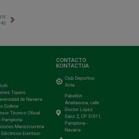
NTE
-6)
CONTACTO
KONTACTUA
Club Deportivo
Xota
Goñi
ciones Topero
Pabellón
niversidad de Navarra
Anaitasuna, calle
s Goikoa
Doctor López
sor Técnico Oficial
Sanz 2, CP 31011,
o Pamplona
Pamplona -
ciones Mariezcurrena
Navarra
 Eléctricos Erentxun