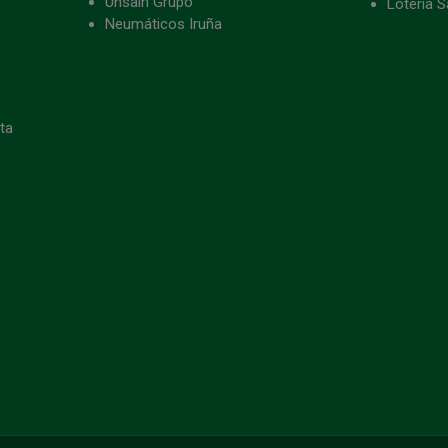
Unsain Grupo
Lotería S
Neumáticos Iruña
eta