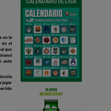
CALENDARIO DE LIGA
a en la
 en el
al que
 Imanol
n ante
ñíscola
a jugar
partido