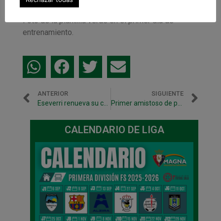
Foto de la plantilla verde en el primer día de
entrenamiento.
ANTERIOR
SIGUIENTE
Eseverri renueva su contrato y comenzará su 22ª temporada!
Primer amistoso de pretemporada (9-1) ante Koxka Taberna
CALENDARIO DE LIGA