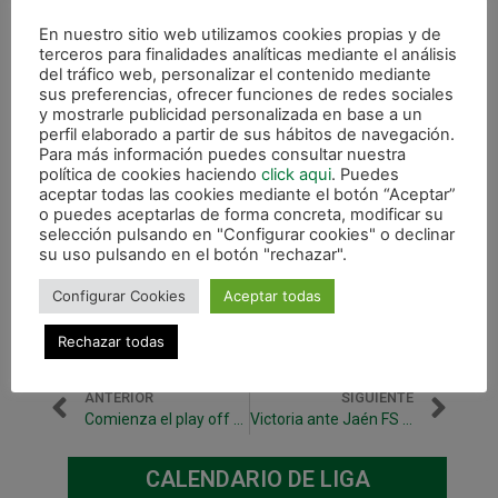
patrocinadores pagan 5 euros y los abonados
o hijos de abonados hasta 10 años, podrán ver
En nuestro sitio web utilizamos cookies propias y de
terceros para finalidades analíticas mediante el análisis
el partido por sólo 3 euros. A los no abonados
del tráfico web, personalizar el contenido mediante
mayores de 10 años, la entrada les cuesta 10
sus preferencias, ofrecer funciones de redes sociales
euros y a los niños hasta 10 años, 5 euros.
y mostrarle publicidad personalizada en base a un
perfil elaborado a partir de sus hábitos de navegación.
Venta anticipada a partir de hoy miércoles en
Para más información puedes consultar nuestra
la taquilla de Anaitasuna en horario de 18 a 20
política de cookies haciendo
click aqui
. Puedes
horas y en la oficina del club en Irurtzun en
aceptar todas las cookies mediante el botón “Aceptar”
o puedes aceptarlas de forma concreta, modificar su
horario de 12 a 14 horas.
selección pulsando en "Configurar cookies" o declinar
su uso pulsando en el botón "rechazar".
Configurar Cookies
Aceptar todas
Rechazar todas
ANTERIOR
SIGUIENTE
Comienza el play off en Anaitasuna ante Jaén FS
Victoria ante Jaén FS (3-2) y primer punto de la eliminatoria para Magna
CALENDARIO DE LIGA