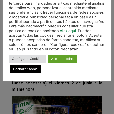
segundo encuentro de la eliminatoria, los
terceros para finalidades analíticas mediante el análisis
jienenses se llevaron la victoria en casa en los
del tráfico web, personalizar el contenido mediante
penaltis, tras finalizar el tiempo reglamentario
sus preferencias, ofrecer funciones de redes sociales
y mostrarle publicidad personalizada en base a un
y la prórroga con un 6-6 en el luminoso. Por
perfil elaborado a partir de sus hábitos de navegación.
último, en el tercer encuentro, Magna Gurpea
Para más información puedes consultar nuestra
logró una gran victoria por 3-5 en La Salobreja,
política de cookies haciendo
click aqui
. Puedes
aceptar todas las cookies mediante el botón “Aceptar”
obteniendo así el pase a semifinales.
o puedes aceptarlas de forma concreta, modificar su
selección pulsando en "Configurar cookies" o declinar
El primer encuentro de esta apasionante
su uso pulsando en el botón "rechazar".
semifinal se disputa mañana viernes a las
21:30h y podrá ser seguido en directo a través
Configurar Cookies
Aceptar todas
de Eurosport 2, que retransmitirá la serie al
Rechazar todas
completo. El segundo partido se disputa el
lunes 29 de mayo a las 21:30h., y el tercero (si
fuese necesario) el viernes 2 de junio a la
misma hora.