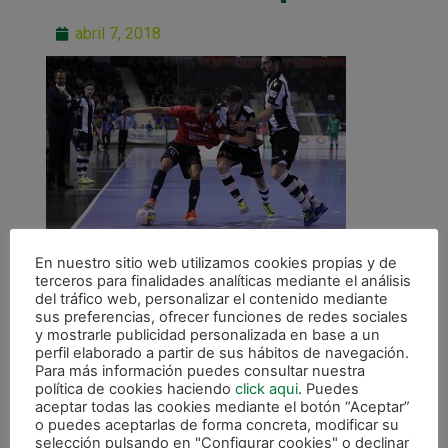
abril 7, 2018
En nuestro sitio web utilizamos cookies propias y de
terceros para finalidades analíticas mediante el análisis
del tráfico web, personalizar el contenido mediante
sus preferencias, ofrecer funciones de redes sociales
y mostrarle publicidad personalizada en base a un
perfil elaborado a partir de sus hábitos de navegación.
Para más información puedes consultar nuestra
ANTERIOR
política de cookies haciendo
click aqui
. Puedes
Cómoda victoria ante Levante UD en Anaitasuna (6-3)
aceptar todas las cookies mediante el botón “Aceptar”
o puedes aceptarlas de forma concreta, modificar su
selección pulsando en "Configurar cookies" o declinar
CALENDARIO DE LIGA