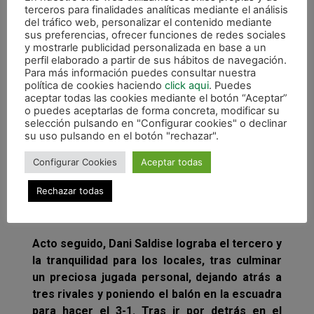
llegara al descanso con 0-0.
terceros para finalidades analíticas mediante el análisis
del tráfico web, personalizar el contenido mediante
En la segunda mitad, Magna Gurpea se
sus preferencias, ofrecer funciones de redes sociales
y mostrarle publicidad personalizada en base a un
adelantaría en el marcador gracias a un gol de
perfil elaborado a partir de sus hábitos de navegación.
Eseverri que finalizó una buena triangulación
Para más información puedes consultar nuestra
de los navarros en el minuto 29. Tripodi
política de cookies haciendo
click aqui
. Puedes
aceptar todas las cookies mediante el botón “Aceptar”
devolvía las tablas al marcador 1-1, tan solo un
o puedes aceptarlas de forma concreta, modificar su
minuto después, tras batir a Asier dentro del
selección pulsando en "Configurar cookies" o declinar
área. Fue entonces, cuando Imanol Arregui
su uso pulsando en el botón "rechazar".
decidió arriesgar con portero jugador a cinco
Configurar Cookies
Aceptar todas
minutos del final. Y la estrategia le funcionó,
pues Jesulito adelantaba 2-1 a los suyos en el
Rechazar todas
minuto 36, tras un disparo que Yeray no pudo
atrapar.
Acto seguido, Dani Saldise lograba el tercero y
la tranquilidad para los locales, tras culminar
un preciosa jugada personal, dejando atrás a
tres rivales y poniendo el balón en la escuadra
para hacer el 3-1. Tras ir por detrás en el