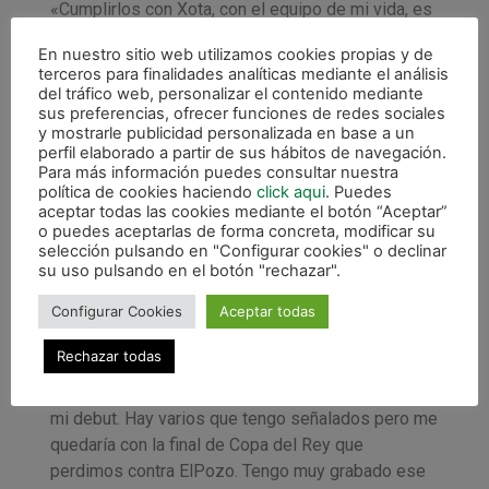
«Cumplirlos con Xota, con el equipo de mi vida, es
una alegría tremenda que me da pie a seguir
En nuestro sitio web utilizamos cookies propias y de
trabajando para intentar que lleguen más partidos
terceros para finalidades analíticas mediante el análisis
con Xota. Tengo referentes de cuando estuve aquí
del tráfico web, personalizar el contenido mediante
sus preferencias, ofrecer funciones de redes sociales
en mi etapa anterior y ahora tengo la suerte de
y mostrarle publicidad personalizada en base a un
convivir con ellos, como son Roberto y Asier. Da
perfil elaborado a partir de sus hábitos de navegación.
gusto que ese legado siga con mi persona y me
Para más información puedes consultar nuestra
política de cookies haciendo
click aqui
. Puedes
alegra mucho. Me enorgullece y me da ganas de
aceptar todas las cookies mediante el botón “Aceptar”
seguir trabajando», explicaba en alusión a otros
o puedes aceptarlas de forma concreta, modificar su
jugadores que ya han alcanzado esa cifra de
selección pulsando en "Configurar cookies" o declinar
su uso pulsando en el botón "rechazar".
partidos en Osasuna Magna.
Configurar Cookies
Aceptar todas
Preguntado por un momento con el que se quede
en toda esta trayectoria, el jugador de Irurtzun dice
Rechazar todas
tener muchos, pero nunca podrá olvidar la final de
Copa del Rey en Guadalajara: «Son muchos desde
mi debut. Hay varios que tengo señalados pero me
quedaría con la final de Copa del Rey que
perdimos contra ElPozo. Tengo muy grabado ese