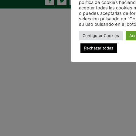
política de cookies hacien
aceptar todas las cookies 
o puedes aceptarlas de for
selección pulsando en "Con
su uso pulsando en el botó
Configurar Cookies
Ace
Rechazar todas