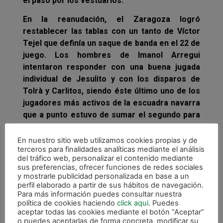
el paso por los vestuarios.
En la reanudación, el Zaragoza logró
restablecer las tablas con un tanto de Víctor
Tejel que definía un saque de banda en el 22 de
juego. Los hombres de Imanol Arregui
intentaron responder con una buena jugada
individual de Jesulito y con los disparos de
Tolrà y Carlitos, siendo éste último uno de los
jugadores más activos de la escuadra navarra
que a punto estuvo de sumar el segundo para
los suyos con una vaselina con la que
superaba a Iván Bernad pero que David se
En nuestro sitio web utilizamos cookies propias y de
terceros para finalidades analíticas mediante el análisis
encargó se sacar bajo los palos.
del tráfico web, personalizar el contenido mediante
sus preferencias, ofrecer funciones de redes sociales
y mostrarle publicidad personalizada en base a un
perfil elaborado a partir de sus hábitos de navegación.
Para más información puedes consultar nuestra
política de cookies haciendo
click aqui
. Puedes
aceptar todas las cookies mediante el botón “Aceptar”
o puedes aceptarlas de forma concreta, modificar su