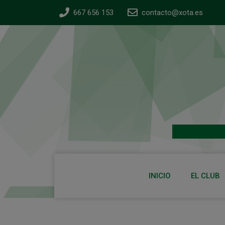
667 656 153
contacto@xota.es
INICIO
EL CLUB