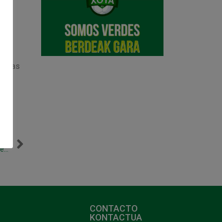
in
de las
NTE
Toni Escribano sufre un esguince de rodilla y no estará ante Inter Movistar
CONTACTO
KONTACTUA