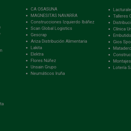
CA OSASUNA
Lacturale
MAGNESITAS NAVARRA
Talleres 
Construcciones Izquierdo Ibáñez
Distribu
a
Scan Global Logistics
Clínica U
o
Gescrap
Embutido
Ariza Distribución Alimentaria
Gios Spon
Lakita
Matader
ón
Elektra
Construc
Flores Núñez
Montajes
Unsain Grupo
Lotería S
Neumáticos Iruña
eta