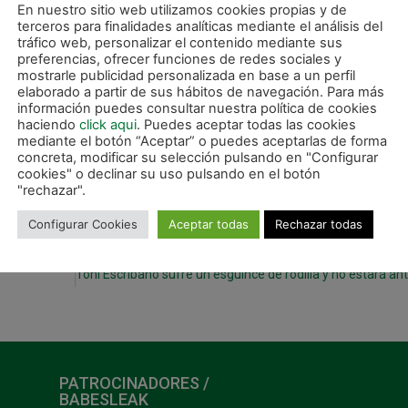
añeras se pararon para saber sobre el estado de su compañera. S
En nuestro sitio web utilizamos cookies propias y de
terceros para finalidades analíticas mediante el análisis del
 las locales metieron gol.
tráfico web, personalizar el contenido mediante sus
preferencias, ofrecer funciones de redes sociales y
nde consiguiendo también un par de ocasiones. Pero fueron las
mostrarle publicidad personalizada en base a un perfil
gol más, acabando el partido con un 4-1.
elaborado a partir de sus hábitos de navegación. Para más
información puedes consultar nuestra política de cookies
tará al Mendialdea en Irurtzun. Las jugadoras esperan la vuelta 
haciendo
click aqui
. Puedes aceptar todas las cookies
mediante el botón “Aceptar” o puedes aceptarlas de forma
ctoria de la temporada.
concreta, modificar su selección pulsando en "Configurar
cookies" o declinar su uso pulsando en el botón
"rechazar".
Configurar Cookies
Aceptar todas
Rechazar todas
SIGUIE
PATROCINADORES /
BABESLEAK