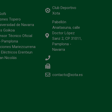
Club Deportivo
Xota
Goñi
ciones Topero
Pabellón
niversidad de Navarra
Anaitasuna, calle
s Goikoa
Doctor López
sor Técnico Oficial
Sanz 2, CP 31011,
o Pamplona
Pamplona -
ciones Mariezcurrena
Navarra
 Eléctricos Erentxun
an Nicolás
contacto@xota.es