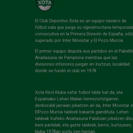
El Club Deportivo Xota es un equipo navarro de
fútbol sala que juega su vigesimoctava temporad
consecutiva en la Primera División de España, sól
superado por Inter Movistar y El Pozo Murcia.
El primer equipo disputa sus partidos en el Pabell
Anaitasuna de Pamplona mientras que las
divisiones inferiores juegan en Irurtzun, localidad
donde se fundó el club en 1978.
Xota Kirol Kluba nafar futbol talde bat da, eta
Espainiako Lehen Mailan hemezortzigarren
denboraldi jarraian jokatzen ari da, Inter Movistar 
ElPozo Murcia taldeek bakarrik gaindituta. Lehen
taldeak Iruñeko Anaitasuna Pabiloian jokatzen ditu
bere partidak, eta gazte taldeek, berriz, Irurtzunen,
kluba 1978an sortu zen herrian.