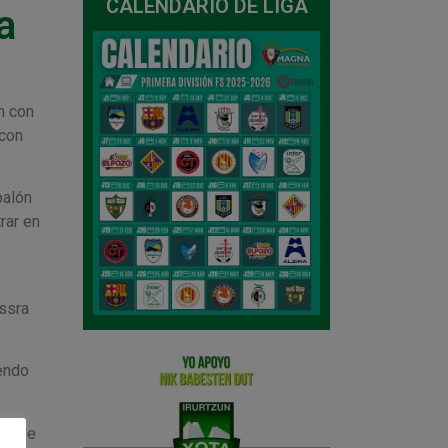
CALENDARIO DE LIGA
a
n con
 con
balón
rar en
ssra
iendo
lor de