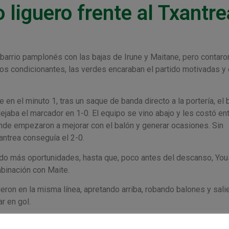
o liguero frente al Txantre
barrio pamplonés con las bajas de Irune y Maitane, pero contaro
los condicionantes, las verdes encaraban el partido motivadas y
en el minuto 1, tras un saque de banda directo a la portería, el 
ejaba el marcador en 1-0. El equipo se vino abajo y les costó ent
donde empezaron a mejorar con el balón y generar ocasiones. Sin
xantrea conseguía el 2-0.
ndo más oportunidades, hasta que, poco antes del descanso, You
binación con Maite.
uieron en la misma línea, apretando arriba, robando balones y sal
r en gol.
na jugada que no gustó a las jugadoras. Tras las muestras de do