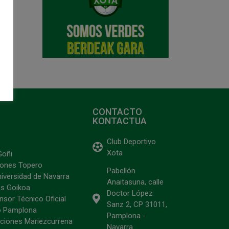
CONTACTO
KONTACTUA
Club Deportivo
Xota
Goñi
ciones Topero
Pabellón
niversidad de Navarra
Anaitasuna, calle
s Goikoa
Doctor López
sor Técnico Oficial
Sanz 2, CP 31011,
o Pamplona
Pamplona -
ciones Mariezcurrena
Navarra