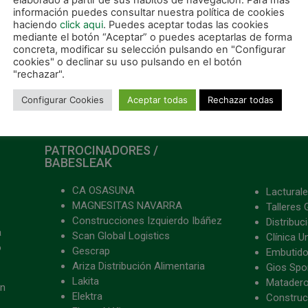
elaborado a partir de sus hábitos de navegación. Para más
información puedes consultar nuestra política de cookies
(3-6)
haciendo
click aqui
. Puedes aceptar todas las cookies
mediante el botón “Aceptar” o puedes aceptarlas de forma
concreta, modificar su selección pulsando en "Configurar
cookies" o declinar su uso pulsando en el botón
"rechazar".
Configurar Cookies
Aceptar todas
Rechazar todas
PATROCINADORES /
BABESLEAK
CA OSASUNA
Lacturale
MAGNESITAS NAVARRA
Talleres 
Construcciones Izquierdo Ibáñez
Distribu
a
Scan Global Logistics
Clínica U
o
Gescrap
Embutido
Ariza Distribución Alimentaria
Gios Spon
Lakita
Matader
ón
Elektra
Construc