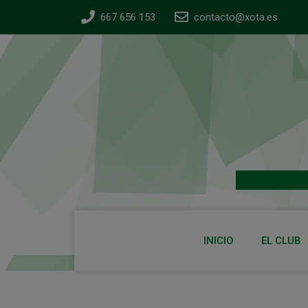
667 656 153
contacto@xota.es
INICIO
EL CLUB