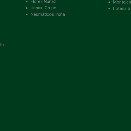
Flores Núñez
Montajes
Unsain Grupo
Lotería S
Neumáticos Iruña
eta