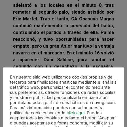
adelantó a los locales en el minuto 8, tras
rematar al segundo palo, siendo asistido por
Eric Martel. Tras el tanto, CA Osasuna Magna
continuó manteniendo la posesión del balón,
controlando el partido a través de ella. Palma
reaccionó, y tuvo oportunidades para hacer
empate, pero un gran Asier mantuvo la ventaja
navarra en el marcador. En el minuto 16 volvió
a aparecer Dani Saldise, para anotar el
segundo con un derechazo a la escuadra.
Bynho, Alvarito y Rafa Usín pudieron aumentar
En nuestro sitio web utilizamos cookies propias y de
la ventaja con ocasiones manifiestas de gol
terceros para finalidades analíticas mediante el análisis
pero, cuando parecía que el partido llegaba a
del tráfico web, personalizar el contenido mediante
sus preferencias, ofrecer funciones de redes sociales
su ecuador con el 2-0, Fávero recortó
y mostrarle publicidad personalizada en base a un
distancias con un disparo que batió a Asier.
perfil elaborado a partir de sus hábitos de navegación.
Para más información puedes consultar nuestra
Tras la reanudación, Palma Futsal empató el
política de cookies haciendo
click aqui
. Puedes
aceptar todas las cookies mediante el botón “Aceptar”
encuentro, a través de Maico en el segundo
o puedes aceptarlas de forma concreta, modificar su
palo, que fue asistido por Eloy Rojas. Y ahí no