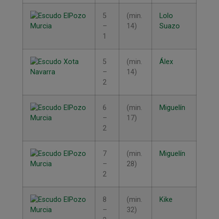
5
(min.
Lolo
–
14)
Suazo
1
5
(min.
Álex
–
14)
2
6
(min.
Miguelín
–
17)
2
7
(min.
Miguelín
–
28)
2
8
(min.
Kike
–
32)