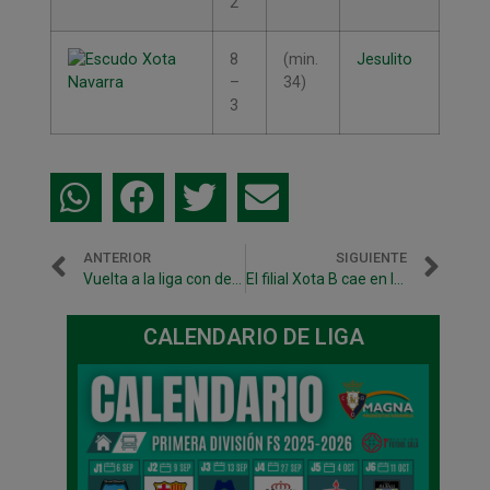
2
8
(min.
Jesulito
–
34)
3
ANTERIOR
SIGUIENTE
Vuelta a la liga con desplazamiento a Murcia
El filial Xota B cae en los últimos minutos ante Sigüenza (5-7)
CALENDARIO DE LIGA