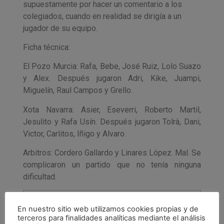
supuestamente por hacer un comentario a los
colegiados, cuando en realidad se dirigía a un
jugador de su equipo.
Ficha técnica:
El Pozo Murcia: Rafa, Bebe, José Ruiz, Lolo Suazo
y Alex. Después jugaron Adri, Kike, Juampi,
Miguelín, Raul Campos y Grello.
Xota Navarra: Asier, Eseverri, Roberto Martil,
Jesulito y Rafa Usín. Después jugaron Tolrà, Dani,
Victor, Carlitos, Iñigo y Alvaro.
Arbitros: Cordero Gallardo y Linares López. Mal. Se
complicaron un partido que no tenía ninguna
dificultad.
Goles:
En nuestro sitio web utilizamos cookies propias y de
terceros para finalidades analíticas mediante el análisis