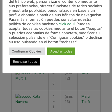
del tráfico web, personalizar el contenido mediante
1
(min.
Bebe
sus preferencias, ofrecer funciones de redes sociales
–
1)
y mostrarle publicidad personalizada en base a un
0
perfil elaborado a partir de sus hábitos de navegación.
Para más información puedes consultar nuestra
política de cookies haciendo
click aqui
. Puedes
2
(min.
Juampi
aceptar todas las cookies mediante el botón “Aceptar”
–
10)
o puedes aceptarlas de forma concreta, modificar su
0
selección pulsando en "Configurar cookies" o declinar
su uso pulsando en el botón "rechazar".
3
(min.
Raúl
Configurar Cookies
Aceptar todas
–
11)
Campos
0
Rechazar todas
4
(min.
Álex
–
12)
0
4
(min.
Marc
–
13)
Tolrà
1