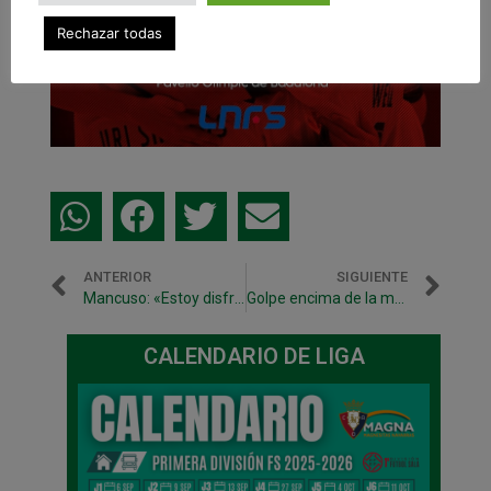
Rechazar todas
ANTERIOR
SIGUIENTE
Mancuso: «Estoy disfrutando en la mejor liga del mundo»
Golpe encima de la mesa con la goleada en Santa Coloma (0-5)
CALENDARIO DE LIGA