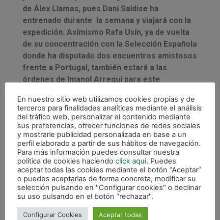
de Álex Llamas, pues Dani Saldise ha
entrenado durante la semana y viajará con la
expedición. Asímismo Rafa Usín, ya de vuelta
de su concentración con la Selección Española
donde ha disputado dos encuentros amistosos
frente a Portugal, también estará a las
órdenes de Imanol Arregui para este
encuentro. Completarán la convocatoria los
En nuestro sitio web utilizamos cookies propias y de
dos jugadores juveniles Íñigo Fernández y Ion
terceros para finalidades analíticas mediante el análisis
Cerviño, noticia esta semana por haber sido el
del tráfico web, personalizar el contenido mediante
sus preferencias, ofrecer funciones de redes sociales
jugador más joven en debutar en primera
y mostrarle publicidad personalizada en base a un
división en la historia del CD Xota FS, con tan
perfil elaborado a partir de sus hábitos de navegación.
sólo 15 años.
Para más información puedes consultar nuestra
política de cookies haciendo
click aqui
. Puedes
aceptar todas las cookies mediante el botón “Aceptar”
o puedes aceptarlas de forma concreta, modificar su
selección pulsando en "Configurar cookies" o declinar
su uso pulsando en el botón "rechazar".
Configurar Cookies
Aceptar todas