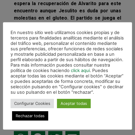
espera la recuperación de Alvarito para este
encuentro aunque Jesulito es duda por unas
molestias en el gluteo. El partido se juega el
viernes 7 de enero a las 18 horas en el
Pabellón La Salobreja.
En nuestro sitio web utilizamos cookies propias y de
terceros para finalidades analíticas mediante el análisis
del tráfico web, personalizar el contenido mediante
sus preferencias, ofrecer funciones de redes sociales
y mostrarle publicidad personalizada en base a un
perfil elaborado a partir de sus hábitos de navegación.
Para más información puedes consultar nuestra
política de cookies haciendo
click aqui
. Puedes
aceptar todas las cookies mediante el botón “Aceptar”
o puedes aceptarlas de forma concreta, modificar su
selección pulsando en "Configurar cookies" o declinar
su uso pulsando en el botón "rechazar".
Configurar Cookies
Aceptar todas
Rechazar todas