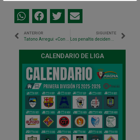
ANTERIOR
SIGUIENTE
Tatono Arregui: «Con Osasuna tenemos un noviazgo que puede terminar en matrimonio»
Los penaltis deciden que habrá tercer partido en Jaén (6-6) (3-1)
CALENDARIO DE LIGA