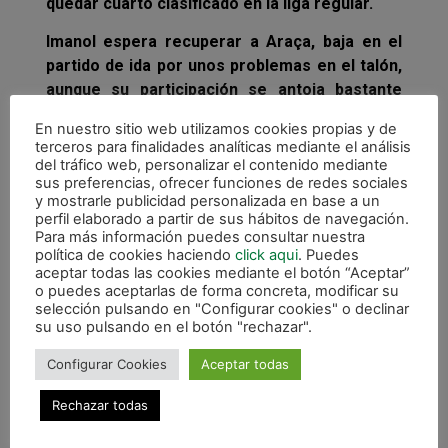
quedar cuarto clasificado en la liga regular.
Imanol espera recuperar a Araça, baja en el
partido de ida por unos problemas en el talón,
aunque su participación se antoja bastante
improbable. La única baja confirmada es la de
En nuestro sitio web utilizamos cookies propias y de
Jesulito que no volverá a jugar en esta
terceros para finalidades analíticas mediante el análisis
temporada por su intervención en la espalda.
del tráfico web, personalizar el contenido mediante
sus preferencias, ofrecer funciones de redes sociales
y mostrarle publicidad personalizada en base a un
perfil elaborado a partir de sus hábitos de navegación.
Para más información puedes consultar nuestra
política de cookies haciendo
click aqui
. Puedes
aceptar todas las cookies mediante el botón “Aceptar”
o puedes aceptarlas de forma concreta, modificar su
selección pulsando en "Configurar cookies" o declinar
su uso pulsando en el botón "rechazar".
Configurar Cookies
Aceptar todas
Rechazar todas