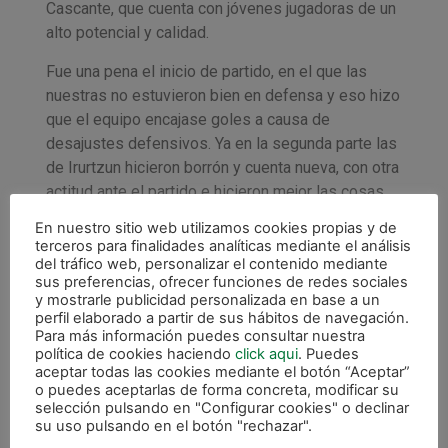
Cascante, que cuenta con jóvenes jugadoras de un
alto potencial y calidad.
Fue una pena el inicio de partido, en el que las
nuestras no estuvieron bien en defensa y eso hizo
que el equipo encajase goles a causa de
desajustes defensivos. Ya en la segunda parte las
de Irurtzun hicieron borrón y cuenta nueva, con otra
actitud ante el partido e hicieron mejor las cosas,
aunque la diferencia en el marcador era ya amplia
En nuestro sitio web utilizamos cookies propias y de
como para conseguir la remontada. No se logró
terceros para finalidades analíticas mediante el análisis
marcar gol, pero la imagen que ofrecieron las
del tráfico web, personalizar el contenido mediante
sus preferencias, ofrecer funciones de redes sociales
chicas del Xota fue mejor.
y mostrarle publicidad personalizada en base a un
perfil elaborado a partir de sus hábitos de navegación.
Nota positiva fue el debut de Nahiara Lamarca,
Para más información puedes consultar nuestra
portera cadete que disputó sus primeros minutos
política de cookies haciendo
click aqui
. Puedes
aceptar todas las cookies mediante el botón “Aceptar”
de partido con el primer equipo y aunque encajó
o puedes aceptarlas de forma concreta, modificar su
cinco goles, sus intervenciones fueron positivas y
selección pulsando en "Configurar cookies" o declinar
especialmente en la primera mitad mantuvo a las
su uso pulsando en el botón "rechazar".
suyas ante un marcador que podía haber sido