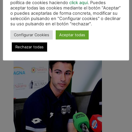
es verde”
política de cookies haciendo
click aqui
. Puedes
aceptar todas las cookies mediante el botón “Aceptar”
o puedes aceptarlas de forma concreta, modificar su
Sobre la afición de Osasuna Magna, Edu opina
selección pulsando en "Configurar cookies" o declinar
que “seguro que el próximo año daremos más
su uso pulsando en el botón "rechazar".
alegrías a nuestra hinchada porque han estado
espectaculares durante toda la campaña
Configurar Cookies
Aceptar todas
apoyándonos en todo momento.”
Rechazar todas