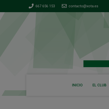
667 656 153
contacto@xota.es
INICIO
EL CLUB