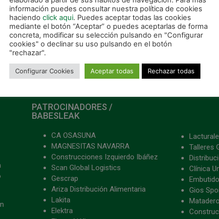
elaborado a partir de sus hábitos de navegación. Para más
información puedes consultar nuestra política de cookies
haciendo
click aqui
. Puedes aceptar todas las cookies
mediante el botón “Aceptar” o puedes aceptarlas de forma
concreta, modificar su selección pulsando en "Configurar
cookies" o declinar su uso pulsando en el botón
"rechazar".
Configurar Cookies
Aceptar todas
Rechazar todas
PATROCINADORES /
BABESLEAK
CA OSASUNA
Lacturale
MAGNESITAS NAVARRA
Talleres 
Construcciones Izquierdo Ibáñez
Distribu
a
Scan Global Logistics
Clínica U
o
Gescrap
Embutido
Ariza Distribución Alimentaria
Gios Spon
Lakita
Matader
ón
Elektra
Construc