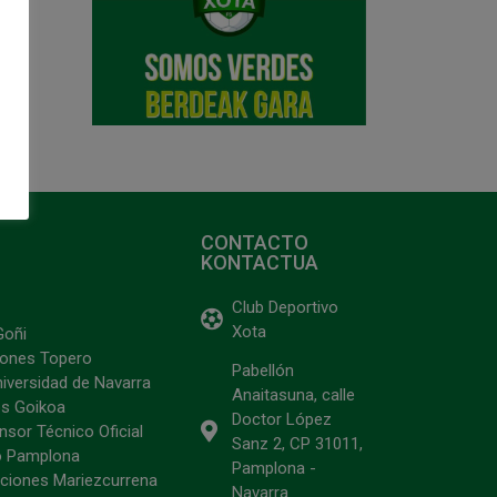
CONTACTO
KONTACTUA
Club Deportivo
Xota
Goñi
ciones Topero
Pabellón
niversidad de Navarra
Anaitasuna, calle
s Goikoa
Doctor López
sor Técnico Oficial
Sanz 2, CP 31011,
o Pamplona
Pamplona -
ciones Mariezcurrena
Navarra