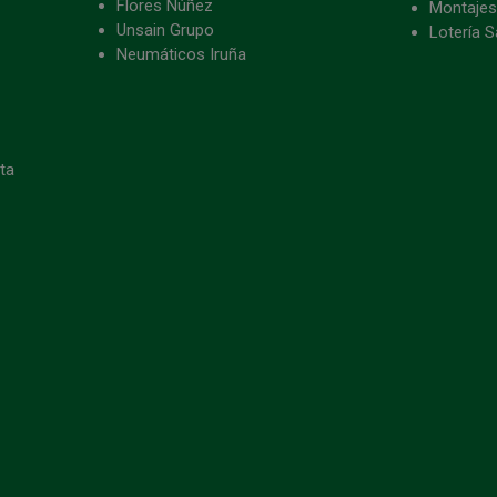
Flores Núñez
Montajes
Unsain Grupo
Lotería S
Neumáticos Iruña
eta