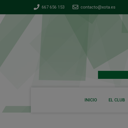
667 656 153
contacto@xota.es
INICIO
EL CLUB