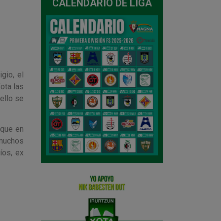
CALENDARIO DE LIGA
gio, el
ota las
ello se
 que en
 muchos
íos, ex