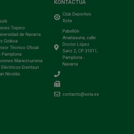
KONTACTUA
Club Deportivo
Xota
Goñi
ciones Topero
Pabellón
niversidad de Navarra
Anaitasuna, calle
s Goikoa
Doctor López
sor Técnico Oficial
Sanz 2, CP 31011,
o Pamplona
Pamplona -
ciones Mariezcurrena
Navarra
 Eléctricos Erentxun
an Nicolás
contacto@xota.es