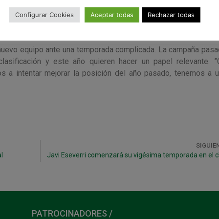
Configurar Cookies
Aceptar todas
Rechazar todas
Iñigo en un partido de la
 nuevo equipo ante una temporada complicada. La campaña pasa
lasificación y este año quieren hacer un papel relevante. 
s a intentar mejorar la posición del año pasado, tenemos a 
SIGUIE
l
Javi Eseverri comenzará su vigésima temporada en el c
PATROCINADORES /