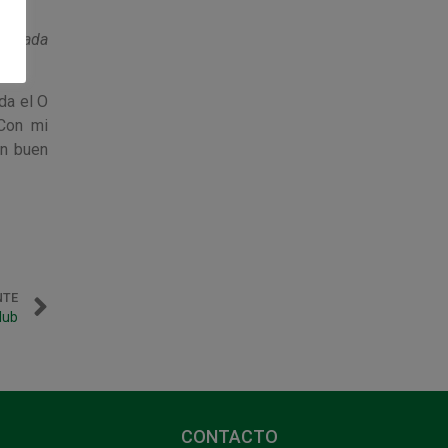
 pasada
da el O
”Con mi
un buen
NTE
lub
CONTACTO