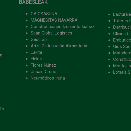
BABESLEAK
CA OSASUNA
Lacturale
MAGNESITAS NAVARRA
Talleres 
Construcciones Izquierdo Ibáñez
Distribu
a
Scan Global Logistics
Clínica U
o
Gescrap
Embutido
Ariza Distribución Alimentaria
Gios Spon
Lakita
Matader
ón
Elektra
Construc
Flores Núñez
Montajes
Unsain Grupo
Lotería S
Neumáticos Iruña
eta