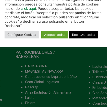
elaborado a partir de sus hábitos de navegación. Para más
a jornada
información puedes consultar nuestra política de cookies
haciendo
click aqui
. Puedes aceptar todas las cookies
mediante el botón “Aceptar” o puedes aceptarlas de forma
concreta, modificar su selección pulsando en "Configurar
cookies" o declinar su uso pulsando en el botón
"rechazar".
Configurar Cookies
Aceptar todas
Rechazar todas
PATROCINADORES /
BABESLEAK
CA OSASUNA
Lacturale
MAGNESITAS NAVARRA
Talleres 
Construcciones Izquierdo Ibáñez
Distribu
a
Scan Global Logistics
Clínica U
o
Gescrap
Embutido
Ariza Distribución Alimentaria
Gios Spon
Lakita
Matader
ón
Elektra
Construc