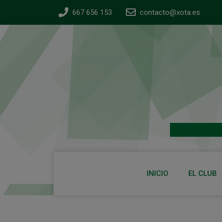
667 656 153
contacto@xota.es
INICIO
EL CLUB