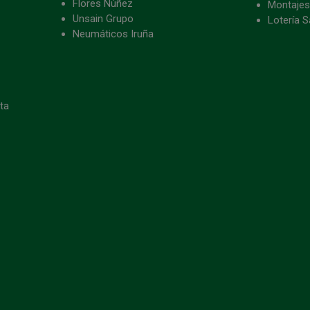
Flores Núñez
Montajes
Unsain Grupo
Lotería S
Neumáticos Iruña
eta