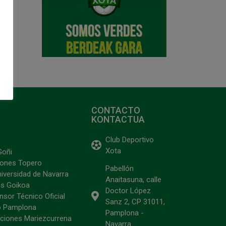
CONTACTO
KONTACTUA
Club Deportivo
Xota
Goñi
ciones Topero
Pabellón
niversidad de Navarra
Anaitasuna, calle
s Goikoa
Doctor López
sor Técnico Oficial
Sanz 2, CP 31011,
o Pamplona
Pamplona -
ciones Mariezcurrena
Navarra