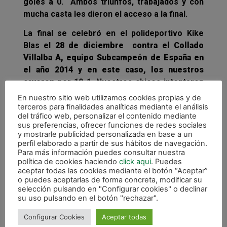
goles a 0.
Ambos triunfos, trabajados y con
mucha casta les dieron el acceso a la final.
La final se celebró en el polideportivo Kike
Blas el
28 de diciembre contra el Collado
Villalba A, equipo Subcampeón de España en
el año 2014 y en este caso, los nuestros
cayeron por 10-1.
Nuestros chicos intentaron
hacerse con el primer premio de este torneo
En nuestro sitio web utilizamos cookies propias y de
con su lucha y entrega pero no pudieron con el
terceros para finalidades analíticas mediante el análisis
del tráfico web, personalizar el contenido mediante
Subcampeón de España del 2014.
Muy bien
sus preferencias, ofrecer funciones de redes sociales
hecho chicos, ¡¡¡ Aupa Xota !!!
y mostrarle publicidad personalizada en base a un
perfil elaborado a partir de sus hábitos de navegación.
Para más información puedes consultar nuestra
política de cookies haciendo
click aqui
. Puedes
aceptar todas las cookies mediante el botón “Aceptar”
o puedes aceptarlas de forma concreta, modificar su
selección pulsando en "Configurar cookies" o declinar
su uso pulsando en el botón "rechazar".
Configurar Cookies
Aceptar todas