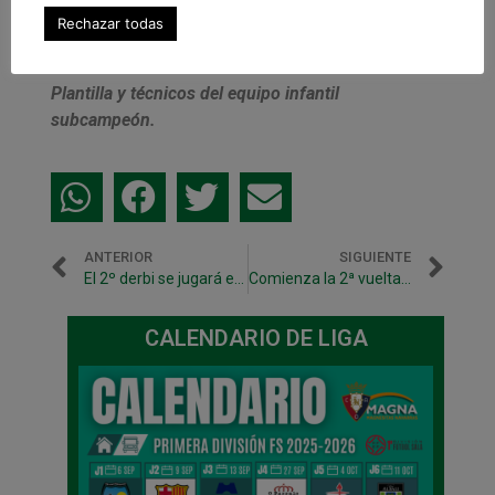
Rechazar todas
Plantilla y técnicos del equipo infantil
subcampeón.
ANTERIOR
SIGUIENTE
El 2º derbi se jugará en Pamplona el viernes 9 de enero
Comienza la 2ª vuelta con desplazamiento a Santiago.
CALENDARIO DE LIGA