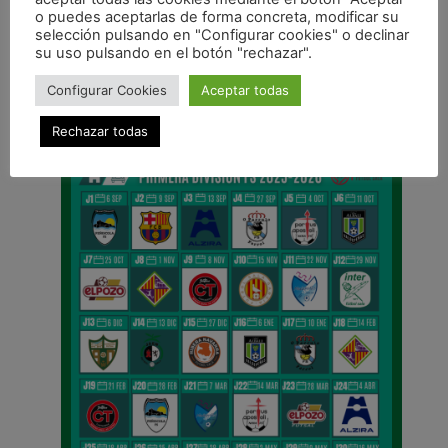
ANTERIOR
o puedes aceptarlas de forma concreta, modificar su
El Infantil femenino vive una fantástica experiencia en Zaragoza
selección pulsando en "Configurar cookies" o declinar
su uso pulsando en el botón "rechazar".
CALENDARIO DE LIGA
Configurar Cookies
Aceptar todas
Rechazar todas