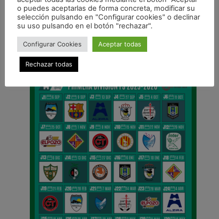
ANTERIOR
o puedes aceptarlas de forma concreta, modificar su
El Infantil femenino vive una fantástica experiencia en Zaragoza
selección pulsando en "Configurar cookies" o declinar
su uso pulsando en el botón "rechazar".
CALENDARIO DE LIGA
Configurar Cookies
Aceptar todas
Rechazar todas