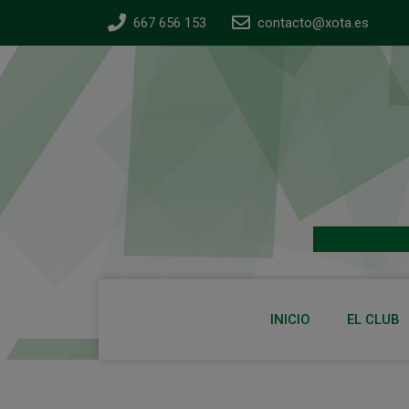
667 656 153
contacto@xota.es
INICIO
EL CLUB