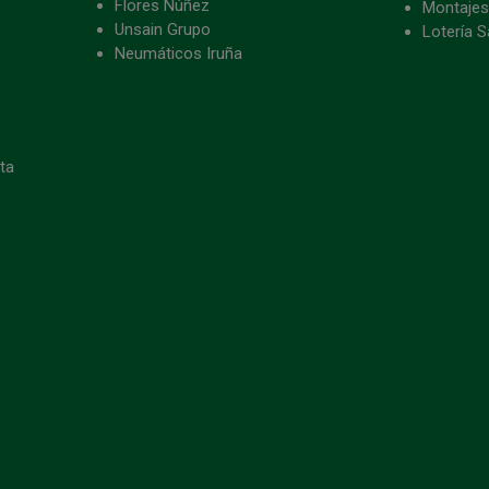
Flores Núñez
Montajes
Unsain Grupo
Lotería S
Neumáticos Iruña
eta