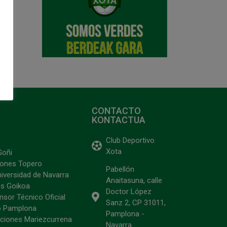
CONTACTO
KONTACTUA
Club Deportivo
Xota
Goñi
ciones Topero
Pabellón
niversidad de Navarra
Anaitasuna, calle
s Goikoa
Doctor López
sor Técnico Oficial
Sanz 2, CP 31011,
o Pamplona
Pamplona -
ciones Mariezcurrena
Navarra