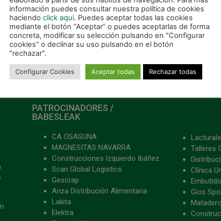
elaborado a partir de sus hábitos de navegación. Para más
información puedes consultar nuestra política de cookies
haciendo
click aqui
. Puedes aceptar todas las cookies
mediante el botón “Aceptar” o puedes aceptarlas de forma
concreta, modificar su selección pulsando en "Configurar
cookies" o declinar su uso pulsando en el botón
"rechazar".
Configurar Cookies
Aceptar todas
Rechazar todas
PATROCINADORES /
BABESLEAK
CA OSASUNA
Lacturale
MAGNESITAS NAVARRA
Talleres 
Construcciones Izquierdo Ibáñez
Distribu
a
Scan Global Logistics
Clínica U
o
Gescrap
Embutido
Ariza Distribución Alimentaria
Gios Spon
Lakita
Matader
ón
Elektra
Construc