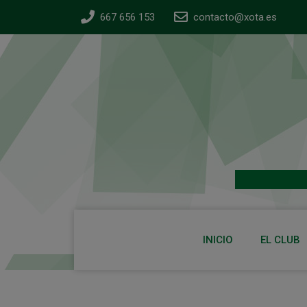
667 656 153
contacto@xota.es
INICIO
EL CLUB