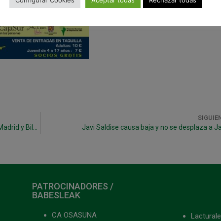
Configurar Cookies
Aceptar todas
Rechazar todas
SIGUIE
Desplazamientos navideños del Xota Infantil a Madrid y Bilbao
Javi Saldise causa baja y no se desplaza a J
PATROCINADORES /
BABESLEAK
CA OSASUNA
Lacturale