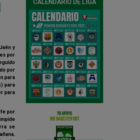
CALENDARIO DE LIGA
l
 Jaén y
nes por
eguido
ado por
ón para
s) para
er para
ife por
 impide
rra se
añana.