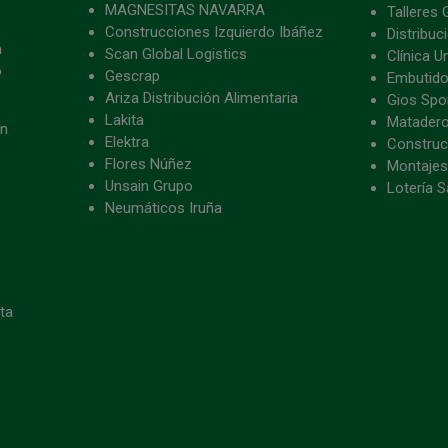
MAGNESITAS NAVARRA
Talleres 
Construcciones Izquierdo Ibáñez
Distribu
a
Scan Global Logistics
Clínica U
o
Gescrap
Embutido
Ariza Distribución Alimentaria
Gios Spon
Lakita
Matader
ón
Elektra
Construc
Flores Núñez
Montajes
Unsain Grupo
Lotería S
Neumáticos Iruña
eta