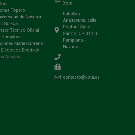
Xota
Goñi
ciones Topero
Pabellón
niversidad de Navarra
Anaitasuna, calle
s Goikoa
Doctor López
sor Técnico Oficial
Sanz 2, CP 31011,
o Pamplona
Pamplona -
ciones Mariezcurrena
Navarra
 Eléctricos Erentxun
an Nicolás
contacto@xota.es