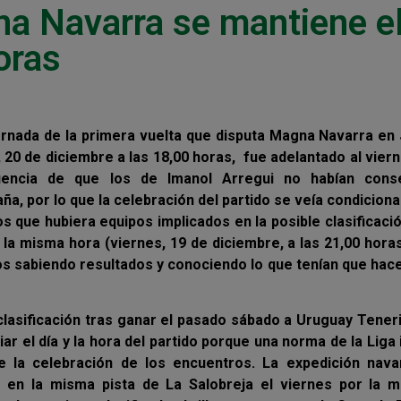
a Navarra se mantiene e
oras
jornada de la primera vuelta que disputa Magna Navarra en
o, 20 de diciembre a las 18,00 horas, fue adelantado al vier
uencia de que los de Imanol Arregui no habían cons
a, por lo que la celebración del partido se veía condicion
s que hubiera equipos implicados en la posible clasificaci
 la misma hora (viernes, 19 de diciembre, a las 21,00 hora
os sabiendo resultados y conociendo lo que tenían que hac
clasificación tras ganar el pasado sábado a Uruguay Tener
ar el día y la hora del partido porque una norma de la Liga
 la celebración de los encuentros. La expedición nava
 en la misma pista de La Salobreja el viernes por la m