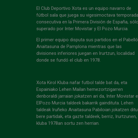
El Club Deportivo Xota es un equipo navarro de
fútbol sala que juega su vigesimoctava temporad
consecutiva en la Primera División de España, sól
superado por Inter Movistar y El Pozo Murcia.
El primer equipo disputa sus partidos en el Pabell
Anaitasuna de Pamplona mientras que las
divisiones inferiores juegan en Irurtzun, localidad
donde se fundó el club en 1978.
Xota Kirol Kluba nafar futbol talde bat da, eta
Espainiako Lehen Mailan hemezortzigarren
denboraldi jarraian jokatzen ari da, Inter Movistar 
ElPozo Murcia taldeek bakarrik gaindituta. Lehen
taldeak Iruñeko Anaitasuna Pabiloian jokatzen ditu
bere partidak, eta gazte taldeek, berriz, Irurtzunen,
kluba 1978an sortu zen herrian.