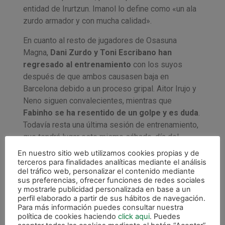
entidad de Irurtzun. Imanol lo define como «un ala
zurdo armador y con mucha calidad».
En cuanto al resto de jugadores de Osasuna
Magna,
Dani Zurdo y Toni Escribano han
regresado al entrenamiento
con los suyos
después de que ambos causasen baja en
Barcelona debido a un proceso gripal. Aitor Irujo y
Neno siguen convalecientes, mientras que
Fabinho se ha resentido de un golpe y es duda
.
Todavía resta una última sesión de entrenamiento,
que tendrá lugar este mismo sábado, día del
partido ante Córdoba Fútsal (Anaitasuna, 16:00
En nuestro sitio web utilizamos cookies propias y de
horas).
terceros para finalidades analíticas mediante el análisis
del tráfico web, personalizar el contenido mediante
sus preferencias, ofrecer funciones de redes sociales
y mostrarle publicidad personalizada en base a un
perfil elaborado a partir de sus hábitos de navegación.
Para más información puedes consultar nuestra
política de cookies haciendo
click aqui
. Puedes