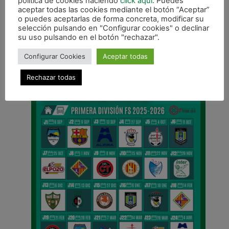
política de cookies haciendo
click aqui
. Puedes
aceptar todas las cookies mediante el botón “Aceptar”
o puedes aceptarlas de forma concreta, modificar su
ANTERIOR
selección pulsando en "Configurar cookies" o declinar
El Lacturale Orvina pasa de ronda en la Copa Navarra femenina
su uso pulsando en el botón "rechazar".
Configurar Cookies
Aceptar todas
CALENDARIO DE LIGA
Rechazar todas